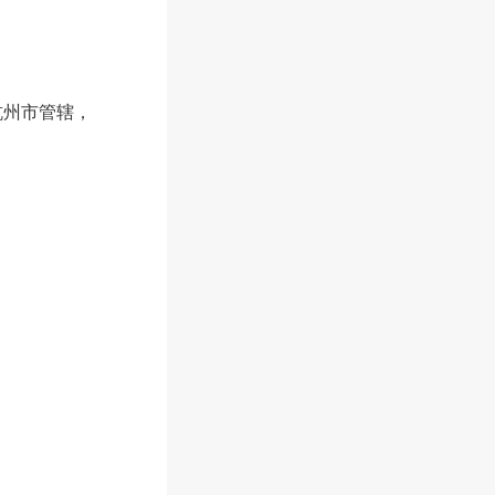
杭州市管辖，
方，素有钟灵
。以下是桐庐