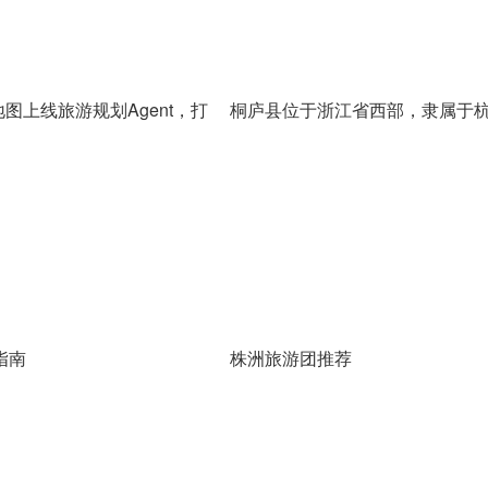
讯地图上线旅游规划Agent，打
桐庐县位于浙江省西部，隶属于
新体验
是一个历史悠久、人文荟萃的地
毓秀之地，潇洒文明之邦的美誉
县的一些值得一游的旅游景点：
指南
株洲旅游团推荐