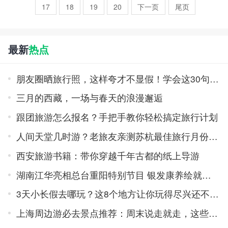
17
18
19
20
下一页
尾页
最新
热点
朋友圈晒旅行照，这样夸才不显假！学会这30句走心赞美，朋友乐开花
三月的西藏，一场与春天的浪漫邂逅
跟团旅游怎么报名？手把手教你轻松搞定旅行计划
人间天堂几时游？老旅友亲测苏杭最佳旅行月份，错过等一年！
西安旅游书籍：带你穿越千年古都的纸上导游
湖南江华亮相总台重阳特别节目 银发康养绘就民族小城幸福图景
3天小长假去哪玩？这8个地方让你玩得尽兴还不累！
上海周边游必去景点推荐：周末说走就走，这些地方美得不像话！