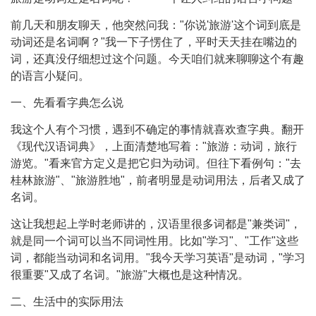
前几天和朋友聊天，他突然问我："你说'旅游'这个词到底是
动词还是名词啊？"我一下子愣住了，平时天天挂在嘴边的
词，还真没仔细想过这个问题。今天咱们就来聊聊这个有趣
的语言小疑问。
一、先看看字典怎么说
我这个人有个习惯，遇到不确定的事情就喜欢查字典。翻开
《现代汉语词典》，上面清楚地写着："旅游：动词，旅行
游览。"看来官方定义是把它归为动词。但往下看例句："去
桂林旅游"、"旅游胜地"，前者明显是动词用法，后者又成了
名词。
这让我想起上学时老师讲的，汉语里很多词都是"兼类词"，
就是同一个词可以当不同词性用。比如"学习"、"工作"这些
词，都能当动词和名词用。"我今天学习英语"是动词，"学习
很重要"又成了名词。"旅游"大概也是这种情况。
二、生活中的实际用法