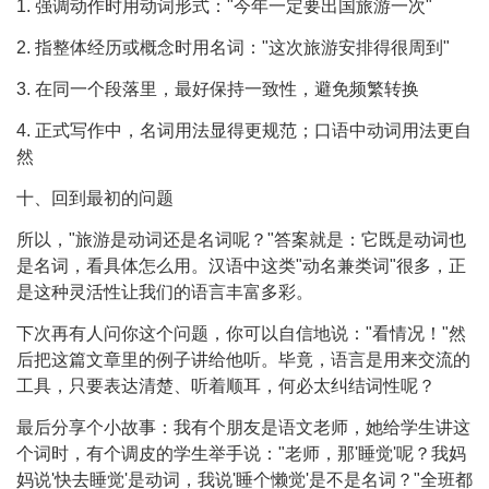
1. 强调动作时用动词形式："今年一定要出国旅游一次"
2. 指整体经历或概念时用名词："这次旅游安排得很周到"
3. 在同一个段落里，最好保持一致性，避免频繁转换
4. 正式写作中，名词用法显得更规范；口语中动词用法更自
然
十、回到最初的问题
所以，"旅游是动词还是名词呢？"答案就是：它既是动词也
是名词，看具体怎么用。汉语中这类"动名兼类词"很多，正
是这种灵活性让我们的语言丰富多彩。
下次再有人问你这个问题，你可以自信地说："看情况！"然
后把这篇文章里的例子讲给他听。毕竟，语言是用来交流的
工具，只要表达清楚、听着顺耳，何必太纠结词性呢？
最后分享个小故事：我有个朋友是语文老师，她给学生讲这
个词时，有个调皮的学生举手说："老师，那'睡觉'呢？我妈
妈说'快去睡觉'是动词，我说'睡个懒觉'是不是名词？"全班都