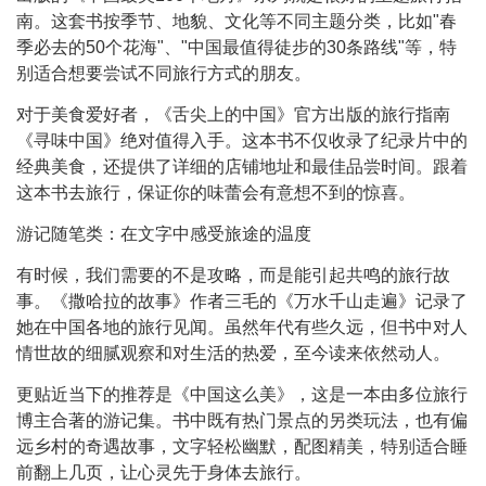
南。这套书按季节、地貌、文化等不同主题分类，比如"春
季必去的50个花海"、"中国最值得徒步的30条路线"等，特
别适合想要尝试不同旅行方式的朋友。
对于美食爱好者，《舌尖上的中国》官方出版的旅行指南
《寻味中国》绝对值得入手。这本书不仅收录了纪录片中的
经典美食，还提供了详细的店铺地址和最佳品尝时间。跟着
这本书去旅行，保证你的味蕾会有意想不到的惊喜。
游记随笔类：在文字中感受旅途的温度
有时候，我们需要的不是攻略，而是能引起共鸣的旅行故
事。《撒哈拉的故事》作者三毛的《万水千山走遍》记录了
她在中国各地的旅行见闻。虽然年代有些久远，但书中对人
情世故的细腻观察和对生活的热爱，至今读来依然动人。
更贴近当下的推荐是《中国这么美》，这是一本由多位旅行
博主合著的游记集。书中既有热门景点的另类玩法，也有偏
远乡村的奇遇故事，文字轻松幽默，配图精美，特别适合睡
前翻上几页，让心灵先于身体去旅行。